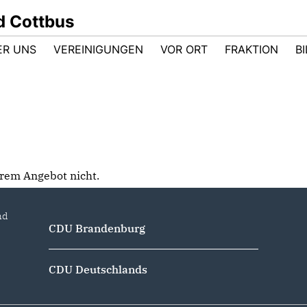
d Cottbus
ER UNS
VEREINIGUNGEN
VOR ORT
FRAKTION
B
serem Angebot nicht.
nd
CDU Brandenburg
CDU Deutschlands