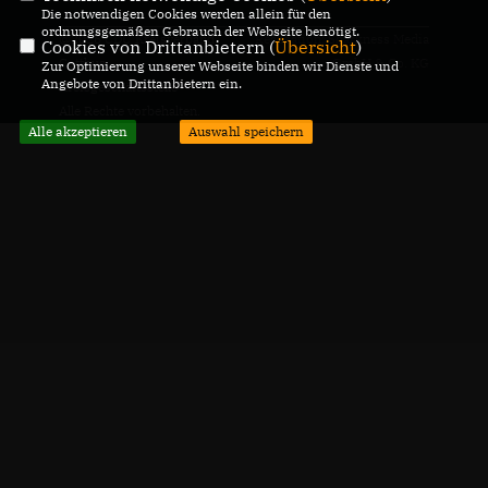
Die notwendigen Cookies werden allein für den
ordnungsgemäßen Gebrauch der Webseite benötigt.
@2026 CDU Kreisverband
Realisation: Sharkness Media
Cookies von Drittanbietern (
Übersicht
)
Cottbus
GmbH & Co. KG
Zur Optimierung unserer Webseite binden wir Dienste und
Angebote von Drittanbietern ein.
Kreisgeschäftsstelle
Alle Rechte vorbehalten.
Alle akzeptieren
Auswahl speichern