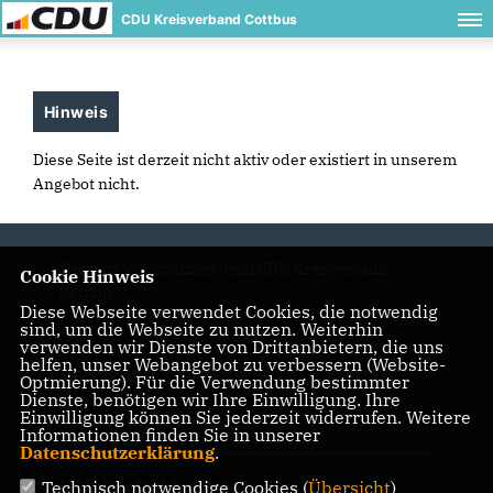
CDU Kreisverband Cottbus
Hinweis
Diese Seite ist derzeit nicht aktiv oder existiert in unserem
Angebot nicht.
Herzlich Willkommen beim CDU Kreisverband
Cookie Hinweis
Cottbus
Diese Webseite verwendet Cookies, die notwendig
sind, um die Webseite zu nutzen. Weiterhin
verwenden wir Dienste von Drittanbietern, die uns
helfen, unser Webangebot zu verbessern (Website-
IMPRESSUM
DATENSCHUTZ
KONTAKT
Optmierung). Für die Verwendung bestimmter
Dienste, benötigen wir Ihre Einwilligung. Ihre
Einwilligung können Sie jederzeit widerrufen. Weitere
CDU Brandenburg
Informationen finden Sie in unserer
Datenschutzerklärung
.
CDU Deutschlands
Technisch notwendige Cookies (
Übersicht
)