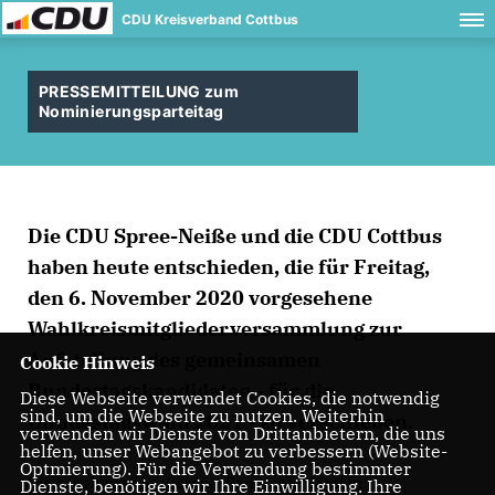
CDU Kreisverband Cottbus
PRESSEMITTEILUNG zum
Nominierungsparteitag
Die CDU Spree-Neiße und die CDU Cottbus
haben heute entschieden, die für Freitag,
den 6. November 2020 vorgesehene
Wahlkreismitgliederversammlung zur
Aufstellung des gemeinsamen
Cookie Hinweis
Bundestagskandidaten - für die
Diese Webseite verwendet Cookies, die notwendig
sind, um die Webseite zu nutzen. Weiterhin
Bundestagswahl 2021 - zu verschieben.
verwenden wir Dienste von Drittanbietern, die uns
helfen, unser Webangebot zu verbessern (Website-
Optmierung). Für die Verwendung bestimmter
Die gegenwärtige „Corona-Pandemie“ lässt in
Dienste, benötigen wir Ihre Einwilligung. Ihre