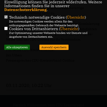
Einwilligung können Sie jederzeit widerrufen. Weitere
Verantwortung gegenüber unseren Bürgern und
Informationen finden Sie in unserer
insbesondere unseren Mitgliedern eine derartige
Datenschutzerklärung
.
Präsenzveranstaltung nicht zu.
Technisch notwendige Cookies (
Übersicht
)
Die notwendigen Cookies werden allein für den
Beide CDU-Kreisverbände sind sich einig, die Nominierung
ordnungsgemäßen Gebrauch der Webseite benötigt.
Cookies von Drittanbietern (
Übersicht
)
so schnell wie möglich und verantwortbar durchzuführen
Zur Optimierung unserer Webseite binden wir Dienste und
und bedanken sich bei den Mitgliedern der CDU Spree-
Angebote von Drittanbietern ein.
Neiße und der CDU Cottbus für ihr Verständnis.
Alle akzeptieren
Auswahl speichern
Für beide CDU-Kreisverbände:
Jan Urban
Pressesprecher CDU-Kreisverband Cottbus
03.11.2020, 10:22 Uhr
Herzlich Willkommen beim CDU Kreisverband