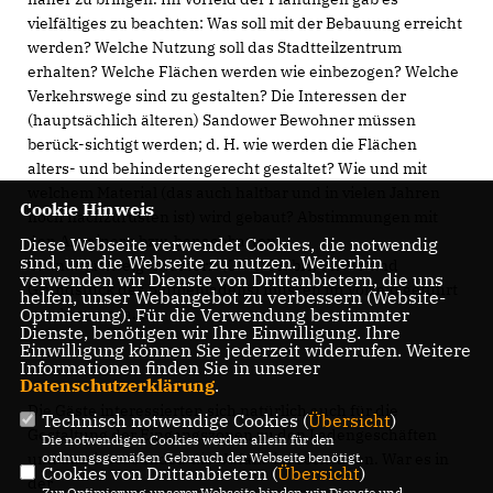
vielfältiges zu beachten: Was soll mit der Bebauung erreicht
werden? Welche Nutzung soll das Stadtteilzentrum
erhalten? Welche Flächen werden wie einbezogen? Welche
Verkehrswege sind zu gestalten? Die Interessen der
(hauptsächlich älteren) Sandower Bewohner müssen
berück-sichtigt werden; d. H. wie werden die Flächen
alters- und behindertengerecht gestaltet? Wie und mit
welchem Material (das auch haltbar und in vielen Jahren
Cookie Hinweis
noch nachzurüsten ist) wird gebaut? Abstimmungen mit
den Anrainern bzw. benachbarten
Diese Webseite verwendet Cookies, die notwendig
sind, um die Webseite zu nutzen. Weiterhin
Grundstückseigentümern (GWC GmbH, REWE und
verwenden wir Dienste von Drittanbietern, die uns
Grundstück des Blumenladens) müssen im Vorfeld geführt
helfen, unser Webangebot zu verbessern (Website-
werden; u. v. a. m..
Optmierung). Für die Verwendung bestimmter
Dienste, benötigen wir Ihre Einwilligung. Ihre
Einwilligung können Sie jederzeit widerrufen. Weitere
Informationen finden Sie in unserer
Datenschutzerklärung
.
Die Gäste interessierten sich natürlich auch für die
Technisch notwendige Cookies (
Übersicht
)
Gestaltung der Eingangszonen zu den Ladengeschäften
Die notwendigen Cookies werden allein für den
und damit verbunden die Unfälle im Lottoladen. War es in
ordnungsgemäßen Gebrauch der Webseite benötigt.
Cookies von Drittanbietern (
Übersicht
)
der
Zur Optimierung unserer Webseite binden wir Dienste und