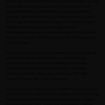
konnte aus Sicht der GWC GmbH die Ausführungen von der
Architektin ergänzen und nochmals die Gründe für die
unterschiedlichen Fußbodenhöhen in den Geschäften
darlegen. Das Beste an seinen Ausführungen war jedoch,
dass er bis Mai 2010 Veränderungen in der Gestaltung der
Eingangsbereiche zusagte. Abhängig von den
Witterungsbedingungen wird der Baubeginn erfolgen und
eine „Entschärfung“ der Schrägen vor den Eingangstüren
vorgenommen.
Viele Bürgerhinweise zur noch besseren Berücksichtigung
der Belange älterer und behinderter Menschen und
Anregungen für die weitere Gestaltung des Umfeldes
nahmen nicht nur Frau Altmann und Herr Schwedt,
sondern auch Frau Adam, die Leiterin des Tief- und
Straßenbauamtes der Stadt Cottbus mit.
Dies war nach den Aufregern der letzten Wochen nicht nur
eine interessante, sondern auch erfolgreiche Veranstaltung
der CDU, da im Vorfeld dieses Termin sich die Beteiligten
(Stadtverwaltung, GWC GmbH und Architektin) zu einer