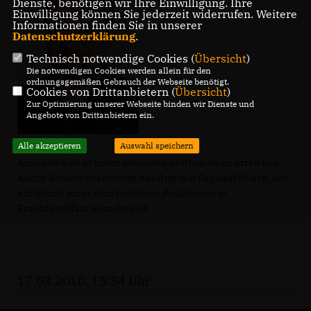
Dienste, benötigen wir Ihre Einwilligung. Ihre
Einwilligung können Sie jederzeit widerrufen. Weitere
Informationen finden Sie in unserer
Datenschutzerklärung
.
Technisch notwendige Cookies (
Übersicht
)
Die notwendigen Cookies werden allein für den
ordnungsgemäßen Gebrauch der Webseite benötigt.
Cookies von Drittanbietern (
Übersicht
)
Zur Optimierung unserer Webseite binden wir Dienste und
Angebote von Drittanbietern ein.
Alle akzeptieren
Auswahl speichern
Ansonsten ist er unter info@cdu-cottbus.de zu erreichen.
André Roßeck übernimmt das Amt von Raphael Noack, der
auf Grund eines studentischen Praktikums in
Frankfurt/Main ausscheidet.
17.03.2010, 15:34 Uhr